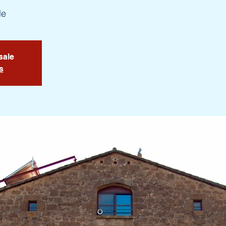
le
sale
s