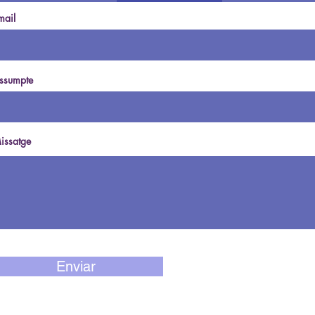
mail
ssumpte
issatge
Enviar