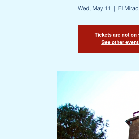
Wed, May 11
  |  
El Mirac
Tickets are not on 
See other event