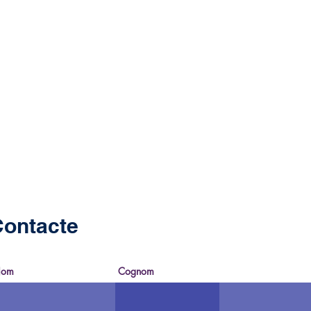
ontacte
om
Cognom