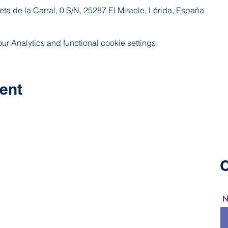
ta de la Carral, 0 S/N, 25287 El Miracle, Lérida, España
 Analytics and functional cookie settings.
ent
C
N