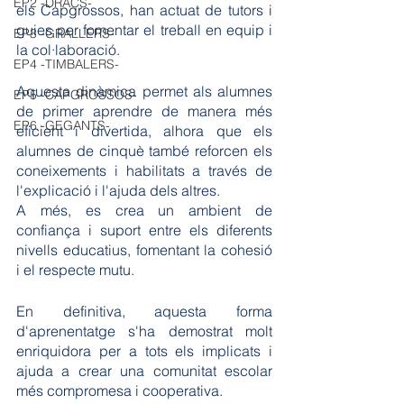
EP2 -DRACS-
els Capgrossos, han actuat de tutors i 
guies per fomentar el treball en equip i 
EP3 -GRALLERS-
la col·laboració.
EP4 -TIMBALERS-
Aquesta dinàmica permet als alumnes 
EP5 -CAPGROSSOS-
de primer aprendre de manera més 
EP6 -GEGANTS-
eficient i divertida, alhora que els 
alumnes de cinquè també reforcen els 
coneixements i habilitats a través de 
l'explicació i l'ajuda dels altres.
A més, es crea un ambient de 
confiança i suport entre els diferents 
nivells educatius, fomentant la cohesió 
i el respecte mutu.
En definitiva, aquesta forma 
d'aprenentatge s'ha demostrat molt 
enriquidora per a tots els implicats i 
ajuda a crear una comunitat escolar 
més compromesa i cooperativa.