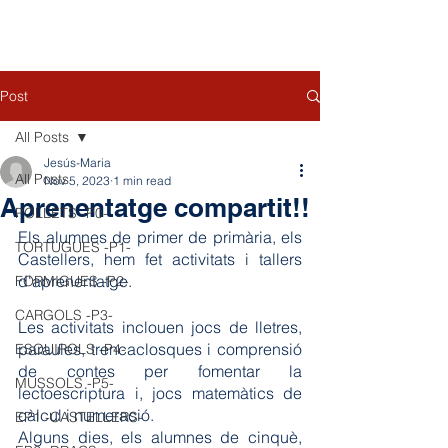
Post
All Posts
Jesús-Maria
All Posts
Nov 5, 2023
1 min read
Aprenentatge compartit!!
POLLETS -P0-
Els alumnes de primer de primària, els 
TORTUGUES -P1-
Castellers, hem fet activitats i tallers 
d'aprenentatge.
FORMIGUES -P2-
CARGOLS -P3-
Les activitats inclouen jocs de lletres, 
paraules, trencaclosques i comprensió 
ESQUIROLS -P4-
de contes per fomentar la 
MUSSOLS -P5-
lectoescriptura i, jocs matemàtics de 
càlcul i numeració.
EP1 -CASTELLERS-
Alguns dies, els alumnes de cinquè, 