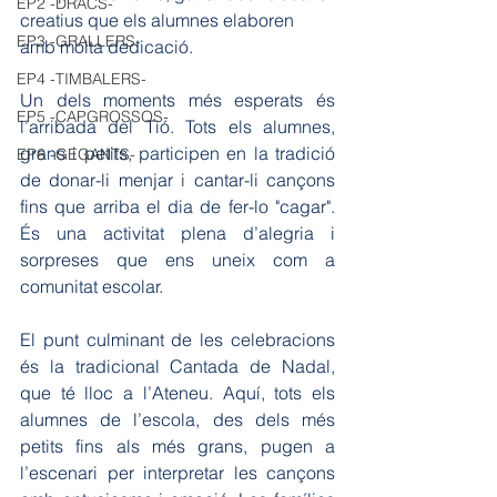
EP2 -DRACS-
creatius que els alumnes elaboren 
EP3 -GRALLERS-
amb molta dedicació.
EP4 -TIMBALERS-
Un dels moments més esperats és 
EP5 -CAPGROSSOS-
l’arribada del Tió. Tots els alumnes, 
grans i petits, participen en la tradició 
EP6 -GEGANTS-
de donar-li menjar i cantar-li cançons 
fins que arriba el dia de fer-lo "cagar". 
És una activitat plena d’alegria i 
sorpreses que ens uneix com a 
comunitat escolar.
El punt culminant de les celebracions 
és la tradicional Cantada de Nadal, 
que té lloc a l’Ateneu. Aquí, tots els 
alumnes de l’escola, des dels més 
petits fins als més grans, pugen a 
l’escenari per interpretar les cançons 