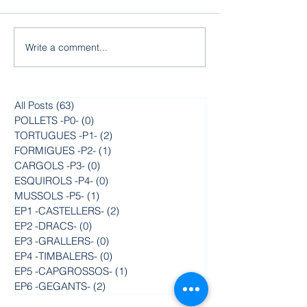
Write a comment...
Un fins aviat, promoció
Gran aventura 
de 6è!
colònies a Com
All Posts
(63)
63 posts
POLLETS -P0-
(0)
0 posts
TORTUGUES -P1-
(2)
2 posts
FORMIGUES -P2-
(1)
1 post
CARGOLS -P3-
(0)
0 posts
ESQUIROLS -P4-
(0)
0 posts
MUSSOLS -P5-
(1)
1 post
EP1 -CASTELLERS-
(2)
2 posts
EP2 -DRACS-
(0)
0 posts
EP3 -GRALLERS-
(0)
0 posts
EP4 -TIMBALERS-
(0)
0 posts
EP5 -CAPGROSSOS-
(1)
1 post
EP6 -GEGANTS-
(2)
2 posts