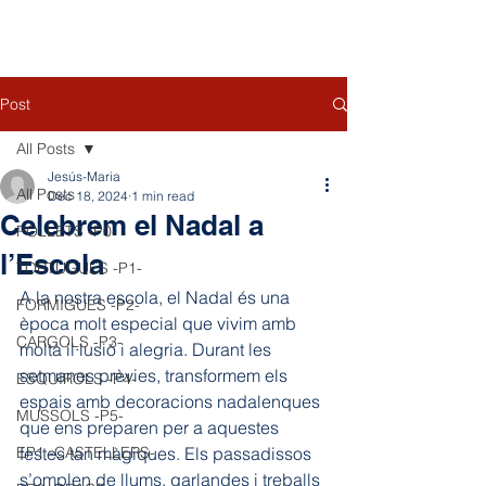
Post
All Posts
Jesús-Maria
All Posts
Dec 18, 2024
1 min read
Celebrem el Nadal a
POLLETS -P0-
l’Escola
TORTUGUES -P1-
A la nostra escola, el Nadal és una 
FORMIGUES -P2-
època molt especial que vivim amb 
CARGOLS -P3-
molta il·lusió i alegria. Durant les 
setmanes prèvies, transformem els 
ESQUIROLS -P4-
espais amb decoracions nadalenques 
MUSSOLS -P5-
que ens preparen per a aquestes 
EP1 -CASTELLERS-
festes tan màgiques. Els passadissos 
s’omplen de llums, garlandes i treballs 