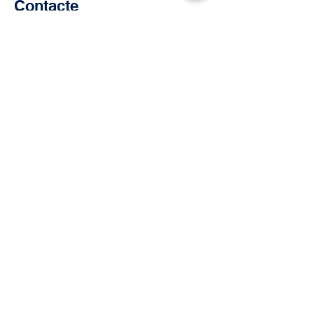
Contacte
Col·legi Jesús-Maria
Florenci Valls, 104
08700 Igualada
Tel. 93 803 22 49
escola@jesus-maria.cat