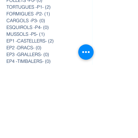
POLLETS -P0-
(0)
0 posts
TORTUGUES -P1-
(2)
2 posts
FORMIGUES -P2-
(1)
1 post
CARGOLS -P3-
(0)
0 posts
ESQUIROLS -P4-
(0)
0 posts
MUSSOLS -P5-
(1)
1 post
EP1 -CASTELLERS-
(2)
2 posts
EP2 -DRACS-
(0)
0 posts
EP3 -GRALLERS-
(0)
0 posts
EP4 -TIMBALERS-
(0)
0 posts
EP5 -CAPGROSSOS-
(1)
1 post
EP6 -GEGANTS-
(2)
2 posts
Contacte
Col·legi Jesús-Maria
Florenci Valls, 104
08700 Igualada
Tel. 93 803 22 49