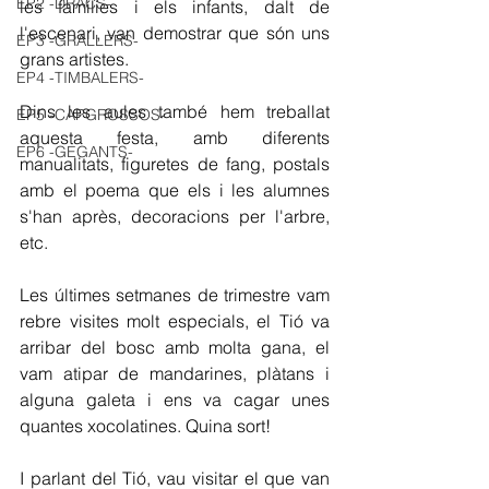
EP2 -DRACS-
les famílies i els infants, dalt de 
l'escenari, van demostrar que són uns 
EP3 -GRALLERS-
grans artistes.
EP4 -TIMBALERS-
Dins les aules també hem treballat 
EP5 -CAPGROSSOS-
aquesta festa, amb diferents 
EP6 -GEGANTS-
manualitats, figuretes de fang, postals 
amb el poema que els i les alumnes 
s'han après, decoracions per l'arbre, 
etc.
Les últimes setmanes de trimestre vam 
rebre visites molt especials, el Tió va 
arribar del bosc amb molta gana, el 
vam atipar de mandarines, plàtans i 
alguna galeta i ens va cagar unes 
quantes xocolatines. Quina sort!
I parlant del Tió, vau visitar el que van 