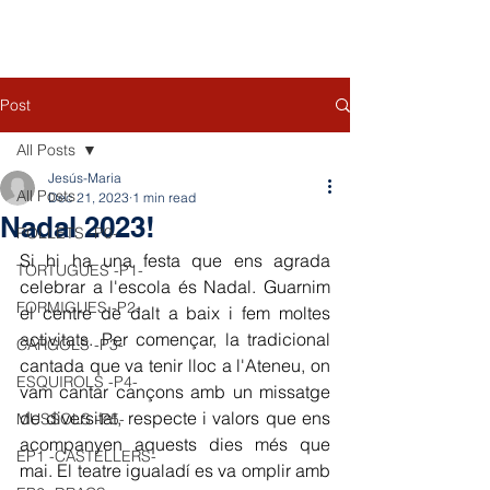
Post
All Posts
Jesús-Maria
All Posts
Dec 21, 2023
1 min read
Nadal 2023!
POLLETS -P0-
Si hi ha una festa que ens agrada 
TORTUGUES -P1-
celebrar a l'escola és Nadal. Guarnim 
FORMIGUES -P2-
el centre de dalt a baix i fem moltes 
activitats. Per començar, la tradicional 
CARGOLS -P3-
cantada que va tenir lloc a l'Ateneu, on 
ESQUIROLS -P4-
vam cantar cançons amb un missatge 
de diversitat, respecte i valors que ens 
MUSSOLS -P5-
acompanyen aquests dies més que 
EP1 -CASTELLERS-
mai. El teatre igualadí es va omplir amb 