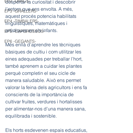
EP2 -DRACS-
despertar la curiositat i descobrir 
l’entorn que ens envolta. A més, 
EP3 -GRALLERS-
aquest procés potencia habilitats 
EP4 -TIMBALERS-
lingüístiques, matemàtiques i 
artístiques en els infants.
EP5 -CAPGROSSOS-
EP6 -GEGANTS-
Més enllà d’aprendre les tècniques 
bàsiques de cultiu i com utilitzar les 
eines adequades per treballar l’hort, 
també aprenem a cuidar les plantes 
perquè completin el seu cicle de 
manera saludable. Això ens permet 
valorar la feina dels agricultors i ens fa 
conscients de la importància de 
cultivar fruites, verdures i hortalisses 
per alimentar-nos d’una manera sana, 
equilibrada i sostenible.
Els horts esdevenen espais educatius, 