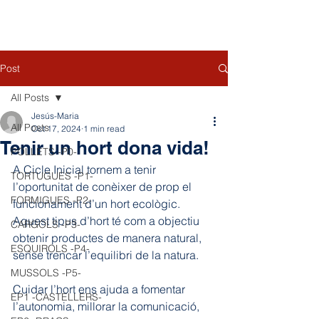
Post
All Posts
Jesús-Maria
All Posts
Oct 17, 2024
1 min read
Tenir un hort dona vida!
POLLETS -P0-
A Cicle Inicial tornem a tenir 
TORTUGUES -P1-
l’oportunitat de conèixer de prop el 
FORMIGUES -P2-
funcionament d’un hort ecològic. 
Aquest tipus d’hort té com a objectiu 
CARGOLS -P3-
obtenir productes de manera natural, 
ESQUIROLS -P4-
sense trencar l’equilibri de la natura.
MUSSOLS -P5-
Cuidar l’hort ens ajuda a fomentar 
EP1 -CASTELLERS-
l’autonomia, millorar la comunicació, 