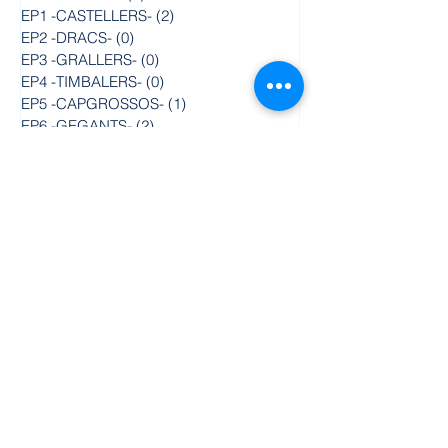
EP1 -CASTELLERS-
(2)
2 posts
EP2 -DRACS-
(0)
0 posts
EP3 -GRALLERS-
(0)
0 posts
EP4 -TIMBALERS-
(0)
0 posts
EP5 -CAPGROSSOS-
(1)
1 post
EP6 -GEGANTS-
(2)
2 posts
Contacte
Col·legi Jesús-Maria
Florenci Valls, 104
08700 Igualada
Tel. 93 803 22 49
escola@jesus-maria.cat