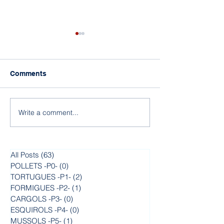
Comments
Write a comment...
Un fins aviat, promoció
Gran aventura 
de 6è!
colònies a Com
All Posts
(63)
63 posts
POLLETS -P0-
(0)
0 posts
TORTUGUES -P1-
(2)
2 posts
FORMIGUES -P2-
(1)
1 post
CARGOLS -P3-
(0)
0 posts
ESQUIROLS -P4-
(0)
0 posts
MUSSOLS -P5-
(1)
1 post